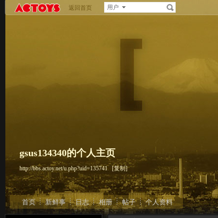
用户
返回首页
gsus134340的个人主页
http://bbs.actoy.net/u.php?uid=135741
[复制]
首页
新鲜事
日志
相册
帖子
个人资料