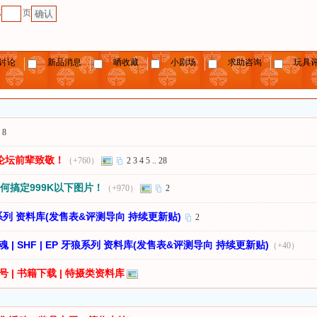
第
页
确认
讨论
新品消息
晒收藏
小剧场
求助咨询
玩具
.
8
向论坛前辈致敬！
（+760）
2
3
4
5
..
28
何搞定999K以下图片！
（+970）
2
假面骑士系列 资料库(发售表&评测导向 持续更新贴)
2
魂 | SHF | EP 牙狼系列 资料库(发售表&评测导向 持续更新贴)
（+40）
号 | 书籍下载 | 特摄类资料库