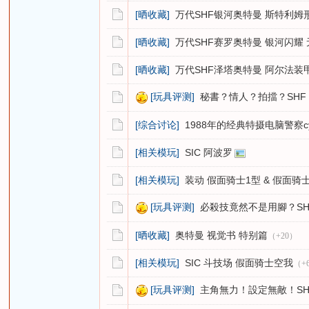
[晒收藏]
万代SHF银河奥特曼 斯特利姆
[晒收藏]
万代SHF赛罗奥特曼 银河闪耀
[晒收藏]
万代SHF泽塔奥特曼 阿尔法装
[玩具评测]
秘書？情人？拍擋？SHF - 
[综合讨论]
1988年的经典特摄电脑警察c
[相关模玩]
SIC 阿波罗
[相关模玩]
装动 假面骑士1型 & 假面骑士
[玩具评测]
必殺技竟然不是用腳？SHF - K
[晒收藏]
奥特曼 视觉书 特别篇
（+20）
[相关模玩]
SIC 斗技场 假面骑士空我
（+
[玩具评测]
主角無力！設定無敵！SHF - 幪