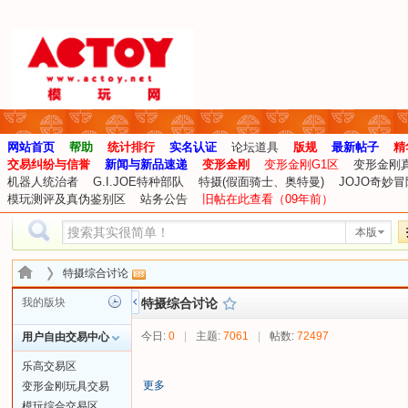
网站首页
帮助
统计排行
实名认证
论坛道具
版规
最新帖子
精
交易纠纷与信誉
新闻与新品速递
变形金刚
变形金刚G1区
变形金刚
机器人统治者
G.I.JOE特种部队
特摄(假面骑士、奥特曼)
JOJO奇妙冒
模玩测评及真伪鉴别区
站务公告
旧帖在此查看（09年前）
本版
特摄综合讨论
我的版块
特摄综合讨论
今日:
0
|
主题:
7061
|
帖数:
72497
用户自由交易中心
乐高交易区
更多
变形金刚玩具交易
模玩综合交易区