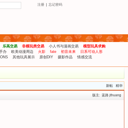
注册
|
忘记密码
乐高交易
非模玩类交易
小人书与漫画交易
模型玩具求购
手办
欧美动漫周边
火影
fate
初音未来
日系可动人形
IONS
其他玩具展示
原创DIY
摄影作品
情感交流
新帖
精华
版主:
蓝路
jthuang