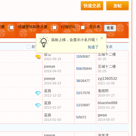
快速交易
发帖
评测
特摄壁纸制作大赛
行情讨论
无分类
鼠标上移，会显示小名片呢！
新窗
作者
回复
最后发表
知道了
星尘
五城十二楼
155
/8067
2021-09-19
02-25
joeeye
五城十二楼
556
/35844
2018-04-03
02-25
joeeye
zyj1360532
38
/26477
2016-09-23
2021-12-06
蓝路
鬼错郎
22
/17078
2012-12-22
2016-07-27
蓝路
blueshe888
12
/10687
2013-01-07
2015-01-20
蓝路
gwaa
5
/5072
2013-01-03
2014-05-07
joeeye
遠坂凜