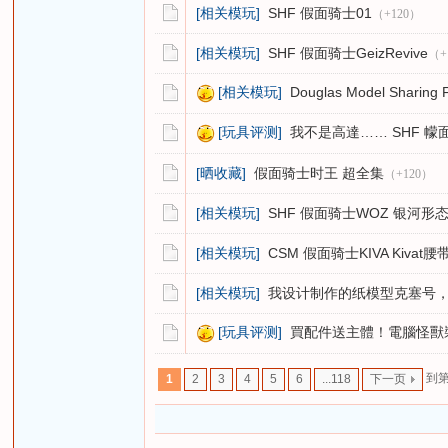
[相关模玩]
SHF 假面骑士01
（+120）
[相关模玩]
SHF 假面骑士GeizRevive
（+
[相关模玩]
Douglas Model Sharing F
[玩具评测]
我不是高達…… SHF 幪面超人 K
[晒收藏]
假面骑士时王 超全集
（+120）
[相关模玩]
SHF 假面骑士WOZ 银河形
[相关模玩]
CSM 假面骑士KIVA Kivat腰
[相关模玩]
我设计制作的纸模型克塞号
[玩具评测]
買配件送主體！電腦怪獸裝甲連動
到
1
2
3
4
5
6
...118
下一页