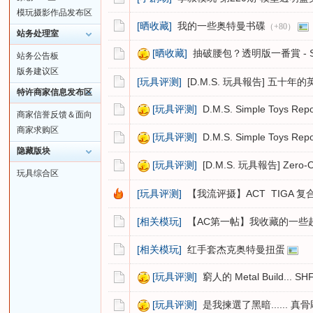
模玩摄影作品发布区
[晒收藏]
我的一些奥特曼书碟
（+80）
站务处理室
[晒收藏]
抽破腰包？透明版一番賞 - S.H.
站务公告板
版务建议区
[玩具评测]
[D.M.S. 玩具報告] 五十年的英雄！S
特许商家信息发布区
[玩具评测]
D.M.S. Simple Toys Repor
商家信誉反馈＆面向
商家求购区
[玩具评测]
D.M.S. Simple Toys 
隐藏版块
[玩具评测]
[D.M.S. 玩具報告] Zero-
玩具综合区
[玩具评测]
【我流评摄】ACT TIGA 
[相关模玩]
【AC第一帖】我收藏的一些
[相关模玩]
红手套杰克奥特曼扭蛋
[玩具评测]
窮人的 Metal Build... SH
[玩具评测]
是我揀選了黑暗...... 真