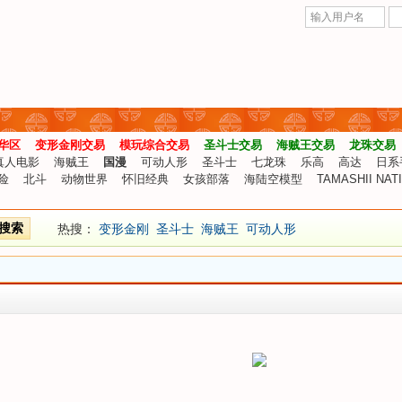
华区
变形金刚交易
模玩综合交易
圣斗士交易
海贼王交易
龙珠交易
真人电影
海贼王
国漫
可动人形
圣斗士
七龙珠
乐高
高达
日系
险
北斗
动物世界
怀旧经典
女孩部落
海陆空模型
TAMASHII NAT
搜索
热搜：
变形金刚
圣斗士
海贼王
可动人形