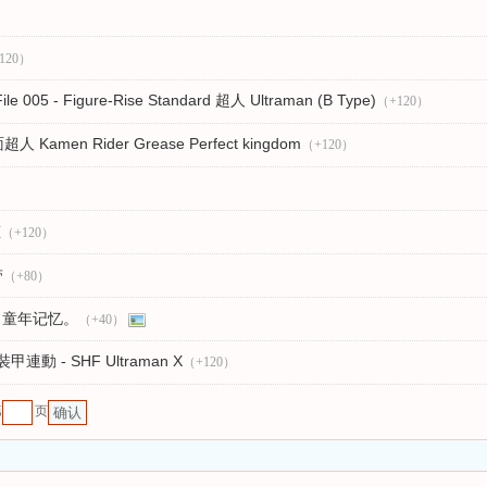
120）
ile 005 - Figure-Rise Standard 超人 Ultraman (B Type)
（+120）
amen Rider Grease Perfect kingdom
（+120）
态
（+120）
带
（+80）
，童年记忆。
（+40）
 - SHF Ultraman X
（+120）
第
页
确认