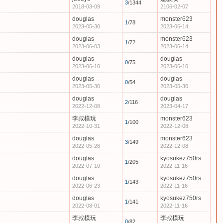
3
/1344
2018-03-09
2106-02-07
douglas
monster623
1
/78
2023-05-30
2023-06-14
douglas
monster623
1
/72
2023-06-03
2023-06-14
douglas
douglas
0
/75
2023-06-10
2023-06-10
douglas
douglas
0
/54
2023-05-30
2023-05-30
douglas
douglas
2
/116
2022-12-08
2023-04-17
李叔模玩
monster623
1
/100
2022-10-31
2022-12-08
douglas
monster623
3
/149
2022-05-26
2022-12-08
douglas
kyosukez750rs
1
/205
2022-07-10
2022-11-16
douglas
kyosukez750rs
1
/143
2022-06-23
2022-11-16
douglas
kyosukez750rs
1
/141
2022-08-01
2022-11-16
李叔模玩
李叔模玩
0
/82