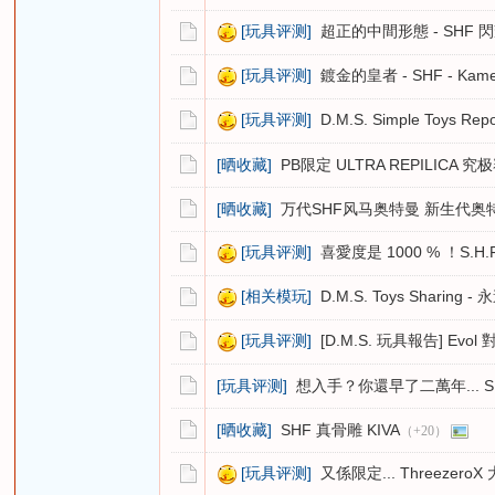
[玩具评测]
超正的中間形態 - SHF 閃耀突
[玩具评测]
鍍金的皇者 - SHF - Kame
[玩具评测]
D.M.S. Simple Toys Re
[晒收藏]
PB限定 ULTRA REPILICA
[晒收藏]
万代SHF风马奥特曼 新生代奥
[玩具评测]
喜愛度是 1000 % ！S.H.Fig
[相关模玩]
D.M.S. Toys Sharing -
[玩具评测]
[D.M.S. 玩具報告] Evol 對 
[玩具评测]
想入手？你還早了二萬年... SHF -
[晒收藏]
SHF 真骨雕 KIVA
（+20）
[玩具评测]
又係限定... ThreezeroX 大