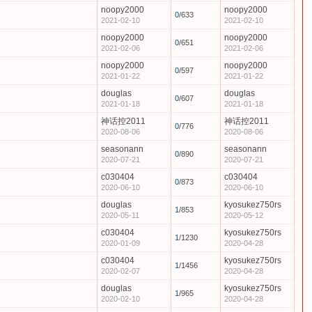
noopy2000
noopy2000
0
/633
2021-02-10
2021-02-10
noopy2000
noopy2000
0
/651
2021-02-06
2021-02-06
noopy2000
noopy2000
0
/597
2021-01-22
2021-01-22
douglas
douglas
0
/607
2021-01-18
2021-01-18
神话控2011
神话控2011
0
/776
2020-08-06
2020-08-06
seasonann
seasonann
0
/890
2020-07-21
2020-07-21
c030404
c030404
0
/873
2020-06-10
2020-06-10
douglas
kyosukez750rs
1
/853
2020-05-11
2020-05-12
c030404
kyosukez750rs
1
/1230
2020-01-09
2020-04-28
c030404
kyosukez750rs
1
/1456
2020-02-07
2020-04-28
douglas
kyosukez750rs
1
/965
2020-02-10
2020-04-28