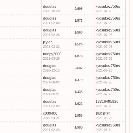
douglas
kyosukez750rs
2
/698
2020-10-20
2021-07-26
douglas
kyosukez750rs
1
/573
2021-02-08
2021-07-26
douglas
kyosukez750rs
1
/568
2021-02-26
2021-07-26
jcylor
kyosukez750rs
1
/524
2021-03-22
2021-07-26
noopy2000
kyosukez750rs
1
/879
2021-03-28
2021-07-26
douglas
kyosukez750rs
2
/607
2020-12-15
2021-07-26
douglas
kyosukez750rs
1
/379
2021-06-02
2021-07-26
douglas
kyosukez750rs
1
/335
2021-06-21
2021-07-26
douglas
13316495820f
1
/622
2021-02-09
2021-07-26
c030406
最爱钢索
3
/958
2019-04-27
2021-05-26
douglas
kyosukez750rs
1
/580
2021-02-23
2021-05-11