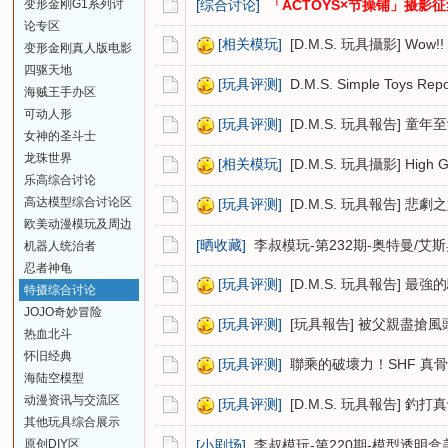
变形金刚G1系列讨
[综合讨论]
「ACTOYS×节操铺」摄
论专区
[相关模玩]
[D.M.S. 玩具攝影] Wo
变形金刚真人版电影
四驱天地
[玩具评测]
D.M.S. Simple Toys Re
海贼王手办区
可动人形
[玩具评测]
[D.M.S. 玩具報告] 童年至愛
女神的圣斗士
龙珠世界
[相关模玩]
[D.M.S. 玩具攝影] High Gra
乐高综合讨论
高达模型综合讨论区
[玩具评测]
[D.M.S. 玩具報告] 悲劇之始
欧美动漫模玩及周边
[晒收藏]
李叔模玩-第232期-奥特曼/艾
机器人统治者
忍者神龟
[玩具评测]
[D.M.S. 玩具報告] 最強的
特摄综合讨论
JOJO奇妙冒险
[玩具评测]
[玩具報告] 被父親盡搶風頭的皇者
热血北斗
怀旧经典
[玩具评测]
聯乘的破壞力！SHF 真骨雕 - m
海陆空模型
动漫资讯与交流区
[玩具评测]
[D.M.S. 玩具報告] 釣打
其他玩具综合展示
原创DIY区
[小剧场]
李叔模玩-第220期-模型透明