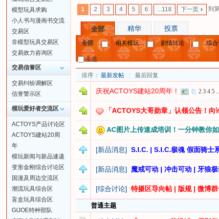
到
1
2
3
4
5
6
...118
下一页
模型玩具求购
小人书与漫画书交流
精华
投票
全部
交易区
非模型玩具交易区
全部
相关模玩
剧情讨论
综合
交易效力咨询区
全选
交易信誉区
排序：
最新发帖
|
最后回复
交易纠纷调解区
庆祝ACTOYS建站20周年！
2
3
4
5
.
信誉警示区
模玩爱好者交流区
「ACTOYS大哥勋章」认领公告！
ACTOYS产品讨论区
AC图片上传速成培训！一分钟教你如
ACTOYS建站20周
年
[新品消息]
S.I.C. | S.I.C.极魂 
模玩新闻与新品速递
变形金刚综合讨论区
[新品消息]
魔戒可动 | 冲击可动 | 牙狼极
国漫及周边交流区
[综合讨论]
特摄区导向帖 | 版规 | 微博群
潮流玩具综合区
盲盒玩具综合区
普通主题
GIJOE特种部队