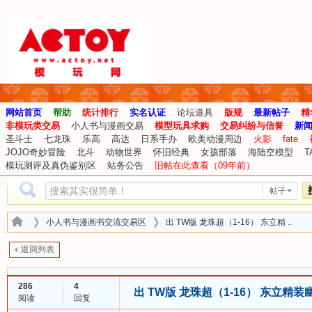
网站首页
帮助
统计排行
实名认证
论坛道具
版规
最新帖子
精
非模玩类交易
小人书与漫画交易
模型玩具求购
交易纠纷与信誉
新
圣斗士
七龙珠
乐高
高达
日系手办
欧美动漫周边
火影
fate
JOJO奇妙冒险
北斗
动物世界
怀旧经典
女孩部落
海陆空模型
T
模玩测评及真伪鉴别区
站务公告
旧帖在此查看（09年前）
帖子
小人书与漫画书交流交易区
出 TW版 龙珠超（1-16） 东立精 ..
返回列表
286
4
出 TW版 龙珠超（1-16） 东立精
阅读
回复