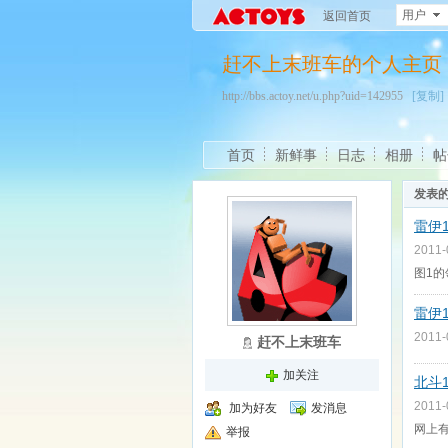
用户
返回首页
赶不上末班车的个人主页
http://bbs.actoy.net/u.php?uid=142955
[复制]
首页
新鲜事
日志
相册
帖
发表
雷伊
2011
图1
雷伊
2011
赶不上末班车
加关注
北斗
2011
加为好友
发消息
网上
举报