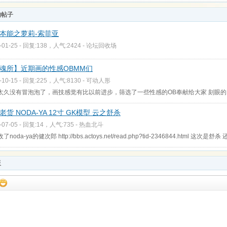
的帖子
本能之萝莉-索菲亚
-01-25 - 回复:138，人气:2424 -
论坛回收场
魂所】近期画的性感OBMM们
-10-15 - 回复:225，人气:8130 -
可动人形
太久没有冒泡泡了，画技感觉有比以前进步，筛选了一些性感的OB奉献给大家 刻眼
老货 NODA-YA 12寸 GK模型 云之舒杀
-07-05 - 回复:14，人气:735 -
热血北斗
noda-ya的健次郎 http://bbs.actoys.net/read.php?tid-2346844.html 这次是
板