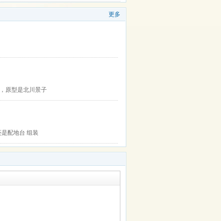
更多
的，原型是北川景子
舒杀 还是配地台 组装